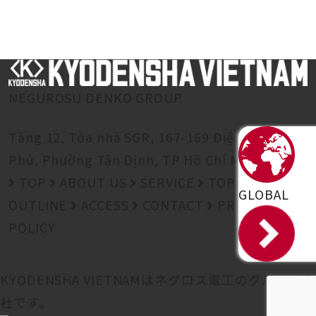
NEGUROSU DENKO GROUP
Tầng 12, Tòa nhà SGR, 167-169 Điện Biên
Phủ, Phường Tân Định, TP Hồ Chí Minh
TOP
ABOUT US
SERVICE
TOPICS
GLOBAL
OUTLINE
ACCESS
CONTACT
PRIVACY
POLICY
KYODENSHA VIETNAMは
ネグロス電工の
グループ会
社です。