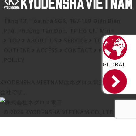
Tầng 12, Tòa nhà SGR, 167-169 Điện Biên
Phủ, Phường Tân Định, TP Hồ Chí Minh
TOP
ABOUT US
SERVICE
TOPICS
OUTLINE
ACCESS
CONTACT
PRIVACY
POLICY
GLOBAL
KYODENSHA VIETNAMは
ネグロス電工の
グループ
会社です。
© 2026 KYODENSHA VIETNAM CO.,LTD