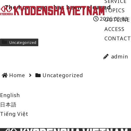
SERVICE
The homepage has been released
TOPICS
2026.03.03
OUTLINE
ACCESS
CONTACT
Uncategorized
admin
Home
Uncategorized
English
日本語
Tiếng Việt