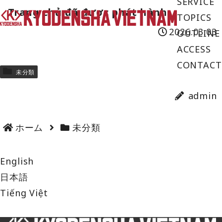
SERVICE
Trang chủ đã được phát hành.
TOPICS
2026.03.03
OUTLINE
ACCESS
CONTACT
未分類
admin
ホーム
未分類
English
日本語
Tiếng Việt