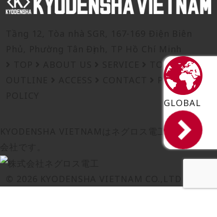
Tầng 12, Tòa nhà SGR, 167-169 Điện Biên
Phủ, Phường Tân Định, TP Hồ Chí Minh
TOP
ABOUT US
SERVICE
TOPICS
OUTLINE
ACCESS
CONTACT
PRIVACY
POLICY
GLOBAL
KYODENSHA VIETNAMは
ネグロス電工の
グループ
会社です。
© 2026 KYODENSHA VIETNAM CO.,LTD