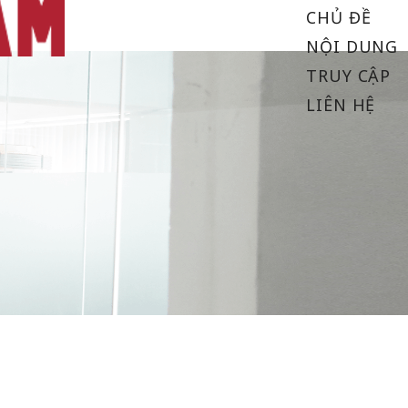
CHỦ ĐỀ
NỘI DUNG
TRUY CẬP
LIÊN HỆ