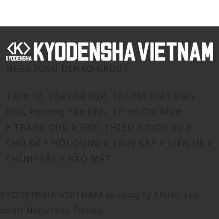
NEGUROSU DENKO GROUP
Tầng 12, Tòa nhà SGR, 167-169 Điện Biên
Phủ, Phường Tân Định, TP Hồ Chí Minh
TRANG CHỦ
GIỚI THIỆU
DỊCH VỤ
CHỦ ĐỀ
NỘI DUNG
TRUY CẬP
LIÊN HỆ
CHÍNH SÁCH BẢO MẬT
KYODENSHA VIETNAM là công ty thuộc tập
đoàn Negurosu Denko.